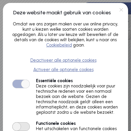
Naar hoofdinhoud
0 artikelen
Deze website maakt gebruik van cookies
Account
Omdat we ons zorgen maken over uw online privacy,
kunt u kiezen welke soorten cookies worden
opgeslagen. Als u later uw keuze wilt bewerken of de
details van de cookies wilt bekijken, kunt u naar ons
Cookiebeleid
gaan.
Welkom
Deactiveer alle optionele cookies
Welkom op de website van de gemeentelijke
Activeer alle optionele cookies
binnensportaccommodaties van de Gemeente Kampen.
Essentiële cookies
Deze cookies zijn noodzakelijk voor puur
technische redenen voor een normaal
Via deze website is het alleen mogelijk de
bezoek aan de website. Gezien de
technische noodzaak geldt alleen een
beschikbaarheid van onze binnensportaccommodaties
informatieplicht, en deze cookies worden
te bekijken. Een eventuele reservering kunt u plaatsen
geplaatst zodra u de website bezoekt.
door een e-mail te sturen naar
huursportzaal@kampen.nl
Functionele cookies
Het uitschakelen van functionele cookies