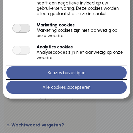
Klik op het tabblad reserveringen om de beschikbaarheid
heeft een negatieve invloed op uw
gebruikerservaring. Deze cookies worden
van onze accommodaties te bekijken.
alleen geplaatst als u ze inschakelt.
Met vriendelijke groet
Marketing cookies
Rico Doorn
Marketing cookies zijn niet aanwezig op
Verhuur gemeentelijke sportaccommodaties.
onze website.
Analytics cookies
Inloggen
Analysecookies zijn niet aanwezig op onze
website.
Gebruikersnaam
Wachtwoord
Onthoud mij op deze computer
» Wachtwoord vergeten?